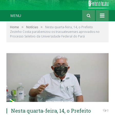
MENU
»
»
Home
Notícias
Nesta quarta-feira, 14, o Prefeito
Zezinho Costa parabenizou os tracuateuenses aprovados no
Processo Seletivo da Universidade Federal do Pará
Nesta quarta-feira, 14, o Prefeito
0