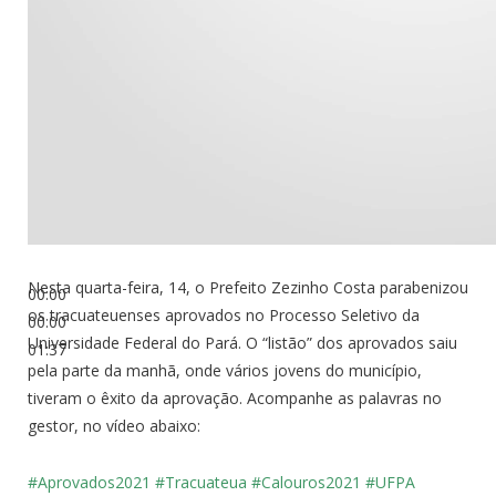
Nesta quarta-feira, 14, o Prefeito Zezinho Costa parabenizou
00:00
os tracuateuenses aprovados no Processo Seletivo da
00:00
Universidade Federal do Pará. O “listão” dos aprovados saiu
01:37
pela parte da manhã, onde vários jovens do município,
tiveram o êxito da aprovação. Acompanhe as palavras no
gestor, no vídeo abaixo:
#Aprovados2021
#Tracuateua
#Calouros2021
#UFPA