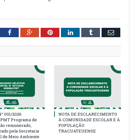
tter
Facebook
Google+
Pinterest
LinkedIn
Tumblr
Email
° 001/2026
NOTA DE ESCLARECIMENTO
PMT Programa de
À COMUNIDADE ESCOLAR E À
não remunerado,
POPULAÇÃO
rado pela Secretaria
TRACUATEUENSE
l de Meio Ambiente