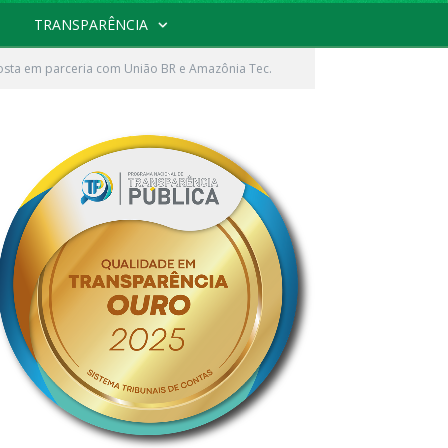
TRANSPARÊNCIA
osta em parceria com União BR e Amazônia Tec.