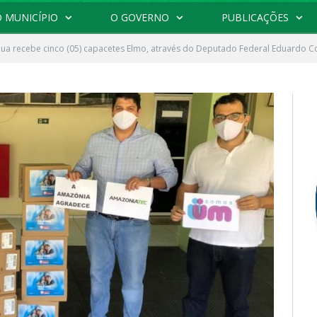
 MUNICÍPIO
O GOVERNO
PUBLICAÇÕES
ua recebe cinco (05) capacetes Elmo, através do Deputado Federal Eduardo C