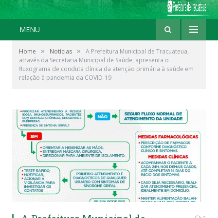
MENU
»
»
Home
Notícias
A Prefeitura Municipal de Tracuateua,
através da Secretaria Municipal de Saúde, apresenta o
fluxograma de conduta clínica da atenção primária à saúde em
relação à pandemia da COVID-19
0