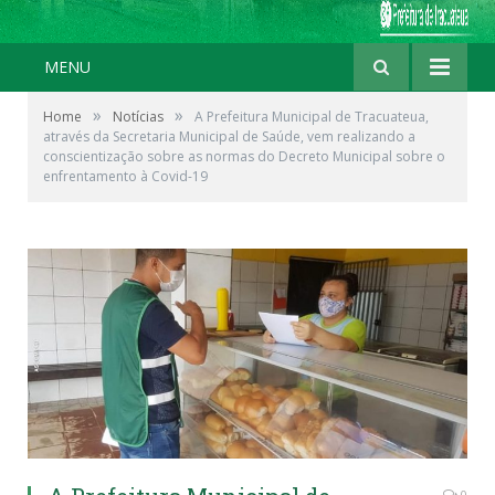
MENU
»
»
Home
Notícias
A Prefeitura Municipal de Tracuateua,
através da Secretaria Municipal de Saúde, vem realizando a
conscientização sobre as normas do Decreto Municipal sobre o
enfrentamento à Covid-19
0