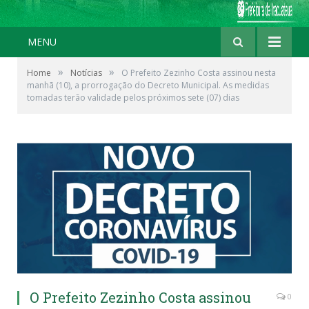
MENU
»
»
Home
Notícias
O Prefeito Zezinho Costa assinou nesta
manhã (10), a prorrogação do Decreto Municipal. As medidas
tomadas terão validade pelos próximos sete (07) dias
O Prefeito Zezinho Costa assinou
0