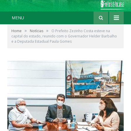
MENU
»
»
Home
Notícias
O Prefeito Zezinho Costa esteve na
capital do estado, reunido com o Governador Helder Barbalho
e a Deputada Estadual Paula Gomes