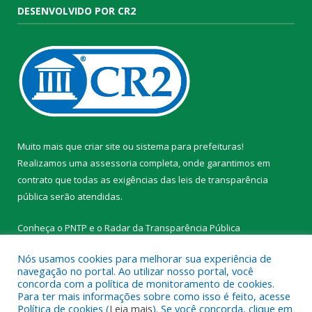
DESENVOLVIDO POR CR2
Muito mais que
criar site
ou
sistema para prefeituras
!
Realizamos uma
assessoria
completa, onde garantimos em
contrato que todas as exigências das
leis de transparência
pública
serão atendidas.
Conheça o
PNTP
e o
Radar da Transparência Pública
Nós usamos cookies para melhorar sua experiência de
navegação no portal. Ao utilizar nosso portal, você
concorda com a política de monitoramento de cookies.
Para ter mais informações sobre como isso é feito, acesse
Todos os direitos reservados a Prefeitura Municipal de
Política de cookies (
Leia mais
). Se você concorda, clique em