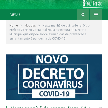
MENU
»
»
Home
Notícias
Nesta manhã de quinta-feira, 04, o
Prefeito Zezinho Costa realizou a assinatura do Decreto
Municipal que dispõe sobre as medidas de prevenção e
enfrentamento à pandemia da COVID-19
0