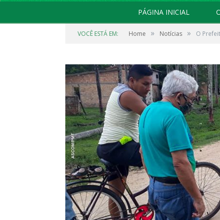
PÁGINA INICIAL
O
»
»
VOCÊ ESTÁ EM:
Home
Notícias
O Prefei