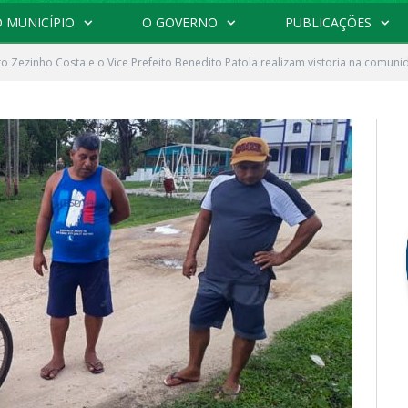
 MUNICÍPIO
O GOVERNO
PUBLICAÇÕES
to Zezinho Costa e o Vice Prefeito Benedito Patola realizam vistoria na comuni