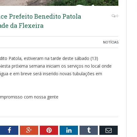
ice Prefeito Benedito Patola
0
de da Flexeira
NOTÍCIAS
dito Patola, estiveram na tarde deste sábado (13)
 Nesta próxima semana iniciam os serviços no local onde
água e em breve será inserido novas tubulações em
 compromisso com nossa gente
tter
Facebook
Google+
Pinterest
LinkedIn
Tumblr
Email