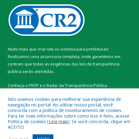
Muito mais que
criar site
ou
sistema para prefeituras
!
Realizamos uma
assessoria
completa, onde garantimos em
contrato que todas as exigências das
leis de transparência
pública
serão atendidas.
Conheça o
PNTP
e o
Radar da Transparência Pública
Nós usamos cookies para melhorar sua experiência de
navegação no portal. Ao utilizar nosso portal, você
concorda com a política de monitoramento de cookies.
Para ter mais informações sobre como isso é feito, acesse
Todos os direitos reservados a Prefeitura Municipal de
Política de cookies (
Leia mais
). Se você concorda, clique em
Tracuateua.
ACEITO.
Mapa do Site
Acessar Área Administrativa