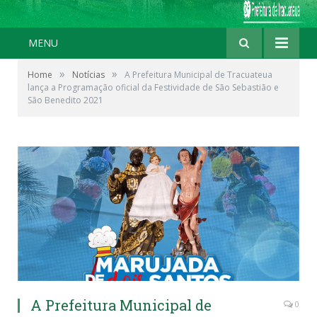
MENU
»
»
Home
Notícias
A Prefeitura Municipal de Tracuateua
lança a Programação oficial da Festividade de São Sebastião e
São Benedito 2021
A Prefeitura Municipal de
0