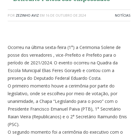
POR
ZEZINHO AVIZ
EM
16 DE OUTUBRO DE 2024
NOTÍCIAS
Ocorreu na última sexta-feira (1°) a Cerimonia Solene de
posse dos vereadores , vice-Prefeito e Prefeito para o
período de 2021/2024. O evento ocorreu na Quadra da
Escola Municipal Elias Feres Gorayeb e contou com a
presença do Deputado Federal Eduardo Costa.
O primeiro momento houve a cerimônia por parte do
legislativo, onde se escolheu por meio de votação, por
unanimidade, a Chapa “Legislando para o povo” com o
Presidente Francisco Emanuel Paiva (PTB), 1° Secretário
Raian Vieira (Republicanos) e o 2° Secretário Raimundo Enis
(PSC).
O segundo momento foi a cerimônia do executivo com o