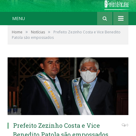
MENU
»
»
Home
Notícias
Prefeito Zezinho Costa e Vice Benedito
Patola são empossados
Prefeito Zezinho Costa e Vice
0
Benedito Patola são empossados