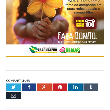
COMPARTILHAR:
Twitter
Facebook
Google+
Pinterest
LinkedIn
Tumblr
Email