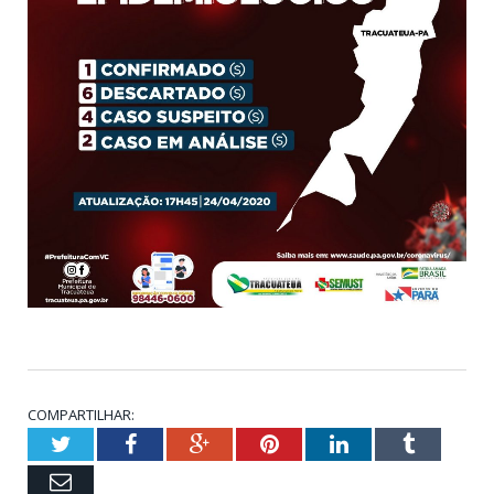
COMPARTILHAR:
Twitter
Facebook
Google+
Pinterest
LinkedIn
Tumblr
Email