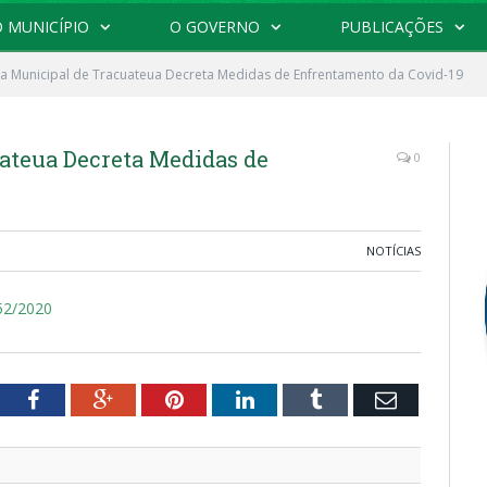
 MUNICÍPIO
O GOVERNO
PUBLICAÇÕES
ra Municipal de Tracuateua Decreta Medidas de Enfrentamento da Covid-19
uateua Decreta Medidas de
0
NOTÍCIAS
052/2020
tter
Facebook
Google+
Pinterest
LinkedIn
Tumblr
Email