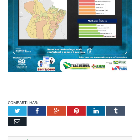
COMPARTILHAR:
Twitter
Facebook
Google+
Pinterest
LinkedIn
Tumblr
Email