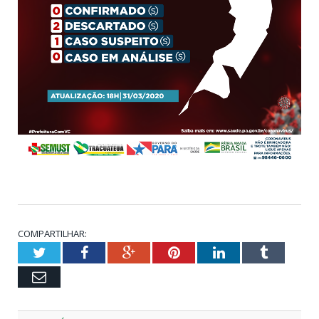
COMPARTILHAR:
Twitter
Facebook
Google+
Pinterest
LinkedIn
Tumblr
Email