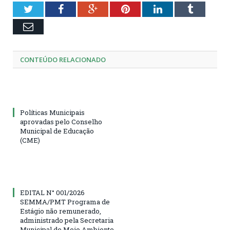
Twitter
Facebook
Google+
Pinterest
LinkedIn
Tumblr
Email
CONTEÚDO RELACIONADO
Políticas Municipais
aprovadas pelo Conselho
Municipal de Educação
(CME)
EDITAL N° 001/2026
SEMMA/PMT Programa de
Estágio não remunerado,
administrado pela Secretaria
Municipal de Meio Ambiente