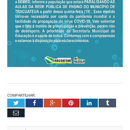
COMPARTILHAR:
Twitter
Facebook
Google+
Pinterest
LinkedIn
Tumblr
Email