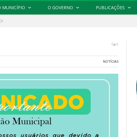
 MUNICÍPIO
O GOVERNO
PUBLICAÇÕES
O!
0
NOTÍCIAS