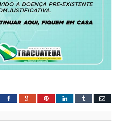
tter
Facebook
Google+
Pinterest
LinkedIn
Tumblr
Email