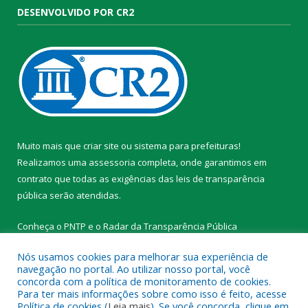
DESENVOLVIDO POR CR2
Muito mais que
criar site
ou
sistema para prefeituras
!
Realizamos uma
assessoria
completa, onde garantimos em
contrato que todas as exigências das
leis de transparência
pública
serão atendidas.
Conheça o
PNTP
e o
Radar da Transparência Pública
Nós usamos cookies para melhorar sua experiência de
navegação no portal. Ao utilizar nosso portal, você
concorda com a política de monitoramento de cookies.
Para ter mais informações sobre como isso é feito, acesse
Todos os direitos reservados a Prefeitura Municipal de
Política de cookies (
Leia mais
). Se você concorda, clique em