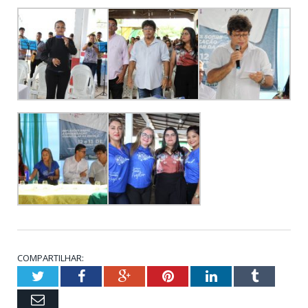
COMPARTILHAR:
Twitter
Facebook
Google+
Pinterest
LinkedIn
Tumblr
Email