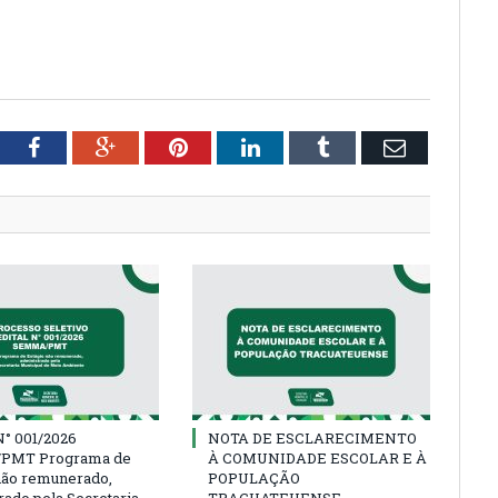
tter
Facebook
Google+
Pinterest
LinkedIn
Tumblr
Email
° 001/2026
NOTA DE ESCLARECIMENTO
PMT Programa de
À COMUNIDADE ESCOLAR E À
não remunerado,
POPULAÇÃO
rado pela Secretaria
TRACUATEUENSE