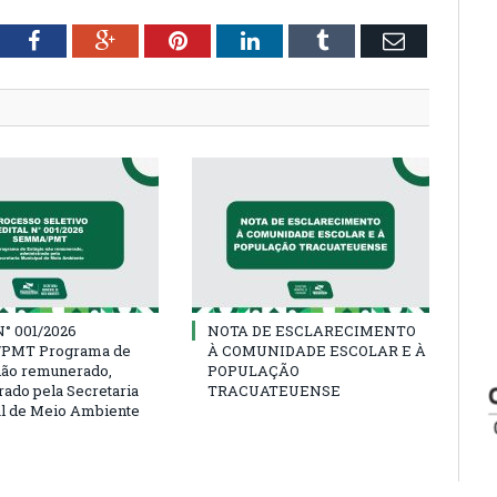
tter
Facebook
Google+
Pinterest
LinkedIn
Tumblr
Email
° 001/2026
NOTA DE ESCLARECIMENTO
PMT Programa de
À COMUNIDADE ESCOLAR E À
não remunerado,
POPULAÇÃO
rado pela Secretaria
TRACUATEUENSE
l de Meio Ambiente