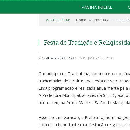
PÁGINA INICIAL
O
»
»
VOCÊ ESTÁ EM:
Home
Notícias
Festa de
Festa de Tradição e Religiosi
POR
ADMINISTRADOR
EM
22 DE JANEIRO DE 2020
O município de Tracuateua, comemorou no sábado 
tradicionalidade e cultura na Festa de São Bened
Essa programação e realizada anualmente pela 
A Prefeitura Municipal, através da SETEC, apoi
aconteceu, na Praça Matriz e Salão da Marujada
Esse ano, na varrição, a Prefeitura, homenageou
com essa importante manifestação religiosa e cu