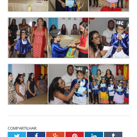
COMPARTILHAR:
Twitter
Facebook
Google+
Pinterest
LinkedIn
Tumblr