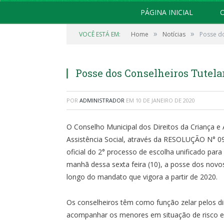
PÁGINA INICIAL
O
»
»
VOCÊ ESTÁ EM:
Home
Notícias
Posse do
Posse dos Conselheiros Tutela
POR
ADMINISTRADOR
EM
10 DE JANEIRO DE 2020
O Conselho Municipal dos Direitos da Criança e
Assistência Social, através da RESOLUÇÃO N° 09
oficial do 2° processo de escolha unificado par
manhã dessa sexta feira (10), a posse dos novo
longo do mandato que vigora a partir de 2020.
Os conselheiros têm como função zelar pelos d
acompanhar os menores em situação de risco e 