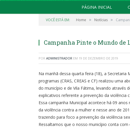
PÁGINA INICIAL
O
»
»
VOCÊ ESTÁ EM:
Home
Notícias
Campanh
Campanha Pinte o Mundo de L
POR
ADMINISTRADOR
EM
19 DE DEZEMBRO DE 2019
Na manhã dessa quarta feira (18), a Secretaria 
programas (CRAS, CREAS e CF) realizou uma abo
do município e de Vila Fátima, levando através d
explicativos referente a prevenção da violência
Essa campanha Municipal acontece há 09 anos no
da violência contra a mulher e nesse ano de 20
trazendo para foco a prevenção da violência se
Ressaltamos que o nosso município conta com o 