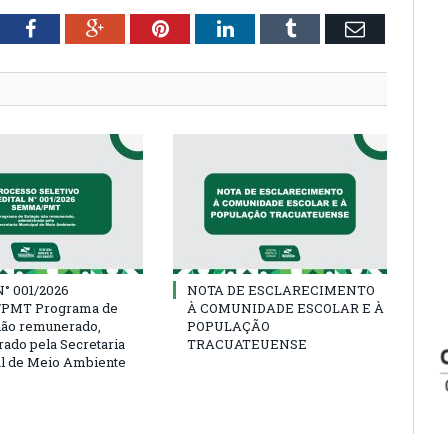
tter
Facebook
Google+
Pinterest
LinkedIn
Tumblr
Email
° 001/2026
NOTA DE ESCLARECIMENTO
PMT Programa de
À COMUNIDADE ESCOLAR E À
não remunerado,
POPULAÇÃO
rado pela Secretaria
TRACUATEUENSE
l de Meio Ambiente