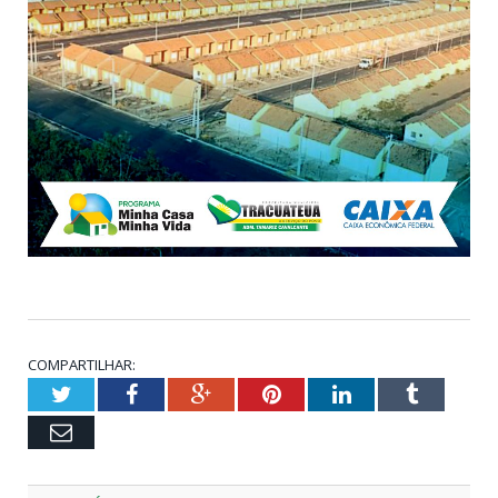
COMPARTILHAR:
Twitter
Facebook
Google+
Pinterest
LinkedIn
Tumblr
Email