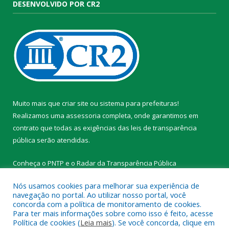
DESENVOLVIDO POR CR2
Muito mais que
criar site
ou
sistema para prefeituras
!
Realizamos uma
assessoria
completa, onde garantimos em
contrato que todas as exigências das
leis de transparência
pública
serão atendidas.
Conheça o
PNTP
e o
Radar da Transparência Pública
Nós usamos cookies para melhorar sua experiência de
navegação no portal. Ao utilizar nosso portal, você
concorda com a política de monitoramento de cookies.
Para ter mais informações sobre como isso é feito, acesse
Todos os direitos reservados a Prefeitura Municipal de
Política de cookies (
Leia mais
). Se você concorda, clique em
Tracuateua.