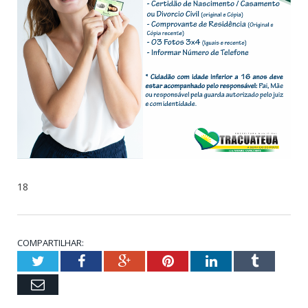
18
COMPARTILHAR:
Twitter
Facebook
Google+
Pinterest
LinkedIn
Tumblr
Email