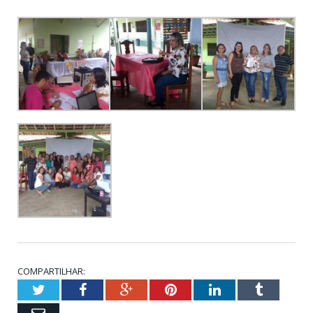
COMPARTILHAR:
Twitter
Facebook
Google+
Pinterest
LinkedIn
Tumblr
Email