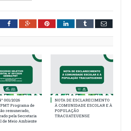
tter
Facebook
Google+
Pinterest
LinkedIn
Tumblr
Email
° 001/2026
NOTA DE ESCLARECIMENTO
PMT Programa de
À COMUNIDADE ESCOLAR E À
não remunerado,
POPULAÇÃO
rado pela Secretaria
TRACUATEUENSE
l de Meio Ambiente