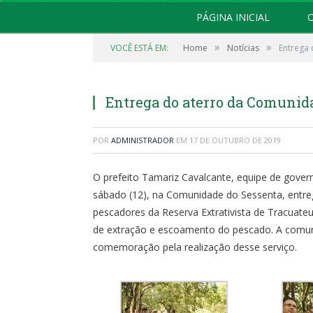
PÁGINA INICIAL
O
»
»
VOCÊ ESTÁ EM:
Home
Notícias
Entrega
Entrega do aterro da Comunid
POR
ADMINISTRADOR
EM
17 DE OUTUBRO DE 2019
O prefeito Tamariz Cavalcante, equipe de govern
sábado (12), na Comunidade do Sessenta, entreg
pescadores da Reserva Extrativista de Tracuateu
de extração e escoamento do pescado. A comun
comemoração pela realização desse serviço.