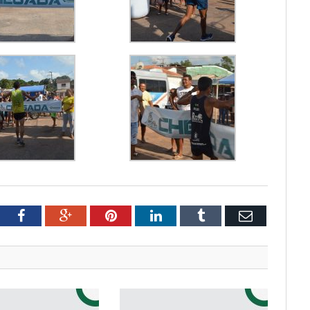
tter
Facebook
Google+
Pinterest
LinkedIn
Tumblr
Email