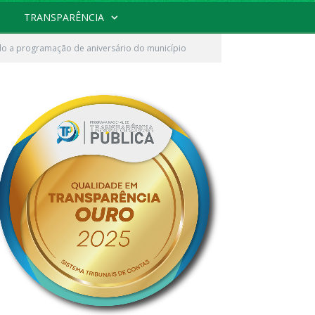
TRANSPARÊNCIA
indo a programação de aniversário do município