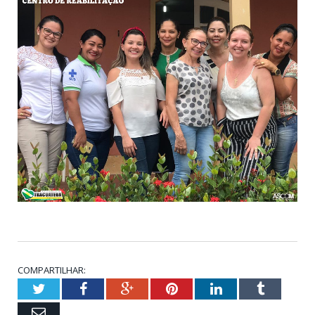
COMPARTILHAR:
Twitter
Facebook
Google+
Pinterest
LinkedIn
Tumblr
Email