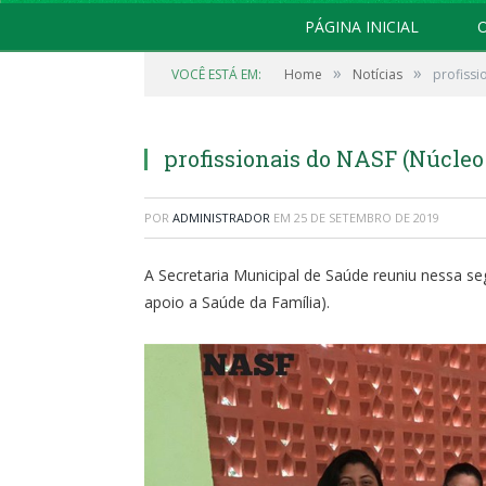
PÁGINA INICIAL
O
»
»
VOCÊ ESTÁ EM:
Home
Notícias
profissi
profissionais do NASF (Núcleo
POR
ADMINISTRADOR
EM
25 DE SETEMBRO DE 2019
A Secretaria Municipal de Saúde reuniu nessa se
apoio a Saúde da Família).