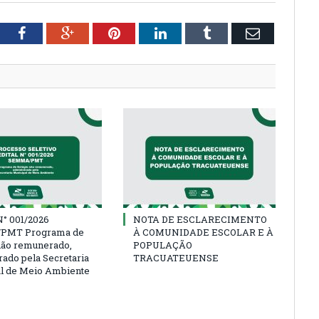
tter
Facebook
Google+
Pinterest
LinkedIn
Tumblr
Email
° 001/2026
NOTA DE ESCLARECIMENTO
PMT Programa de
À COMUNIDADE ESCOLAR E À
não remunerado,
POPULAÇÃO
rado pela Secretaria
TRACUATEUENSE
l de Meio Ambiente