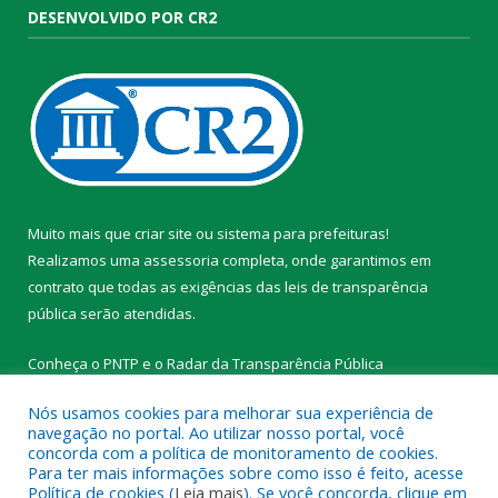
DESENVOLVIDO POR CR2
Muito mais que
criar site
ou
sistema para prefeituras
!
Realizamos uma
assessoria
completa, onde garantimos em
contrato que todas as exigências das
leis de transparência
pública
serão atendidas.
Conheça o
PNTP
e o
Radar da Transparência Pública
Nós usamos cookies para melhorar sua experiência de
navegação no portal. Ao utilizar nosso portal, você
concorda com a política de monitoramento de cookies.
Para ter mais informações sobre como isso é feito, acesse
Todos os direitos reservados a Prefeitura Municipal de
Política de cookies (
Leia mais
). Se você concorda, clique em