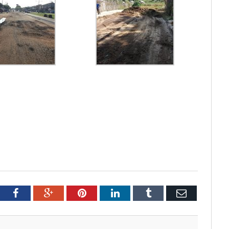
tter
Facebook
Google+
Pinterest
LinkedIn
Tumblr
Email