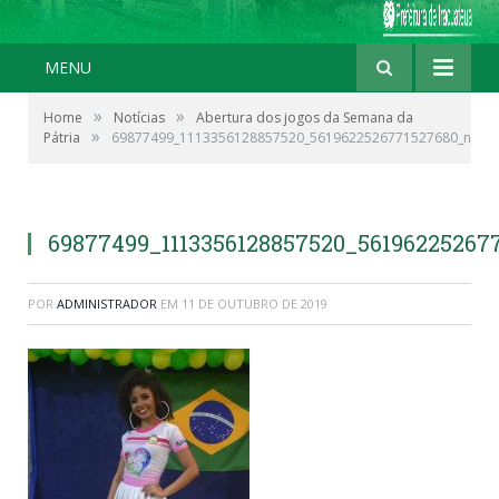
MENU
»
»
Home
Notícias
Abertura dos jogos da Semana da
»
Pátria
69877499_1113356128857520_5619622526771527680_n
69877499_1113356128857520_56196225267
POR
ADMINISTRADOR
EM
11 DE OUTUBRO DE 2019