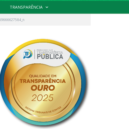
TRANSPARÊNCIA
89666627584_n