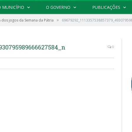
 MUNICÍPIO
O GOVERNO
PUBLICAÇÕES
»
 dos jogos da Semana da Pátria
69679292_1113357538857379_49307959
4930795989666627584_n
0