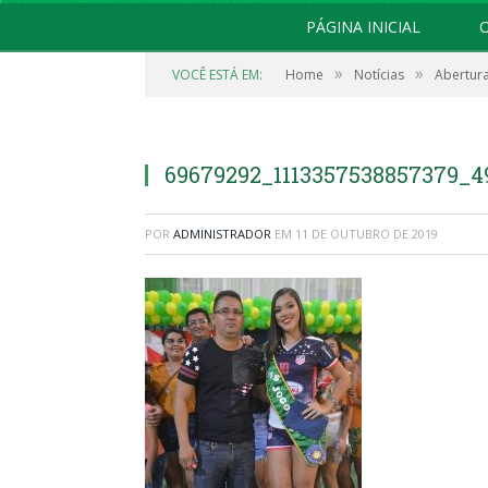
PÁGINA INICIAL
O
»
»
VOCÊ ESTÁ EM:
Home
Notícias
Abertura
69679292_1113357538857379_
POR
ADMINISTRADOR
EM
11 DE OUTUBRO DE 2019