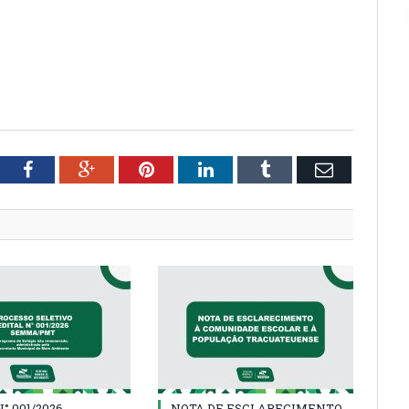
tter
Facebook
Google+
Pinterest
LinkedIn
Tumblr
Email
° 001/2026
NOTA DE ESCLARECIMENTO