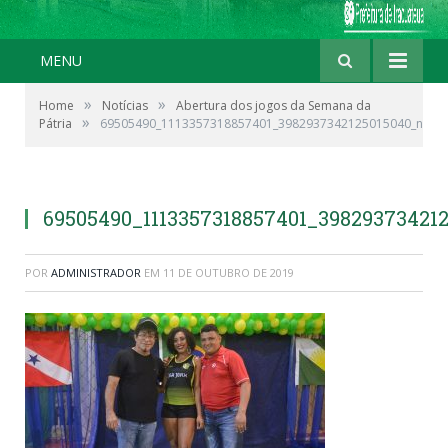
MENU
»
»
Home
Notícias
Abertura dos jogos da Semana da
»
Pátria
69505490_1113357318857401_3982937342125015040_n
69505490_1113357318857401_39829373421
POR
ADMINISTRADOR
EM
11 DE OUTUBRO DE 2019