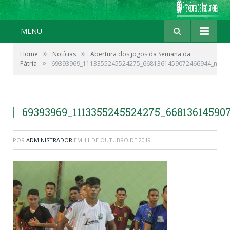
MENU
»
»
Home
Notícias
Abertura dos jogos da Semana da
»
Pátria
69393969_1113355245524275_6681361459072466944_n
69393969_1113355245524275_66813614590
POR
ADMINISTRADOR
EM
11 DE OUTUBRO DE 2019