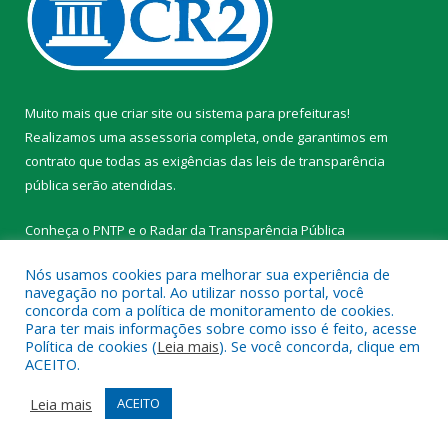
Muito mais que
criar site
ou
sistema para prefeituras
!
Realizamos uma
assessoria
completa, onde garantimos em
contrato que todas as exigências das
leis de transparência
pública
serão atendidas.
Conheça o
PNTP
e o
Radar da Transparência Pública
Nós usamos cookies para melhorar sua experiência de
navegação no portal. Ao utilizar nosso portal, você
concorda com a política de monitoramento de cookies.
Para ter mais informações sobre como isso é feito, acesse
Todos os direitos reservados a Prefeitura Municipal de
Política de cookies (
Leia mais
). Se você concorda, clique em
Tracuateua.
ACEITO.
Mapa do Site
Acessar Área Administrativa
Leia mais
ACEITO
Acessar Webmail