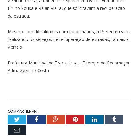
Zezinho Costa, atendeu os requerimentos dos vereadores
Bruno Sousa e Raian Vieira, que solicitavam a recuperação
da estrada.
Mesmo com dificuldades com maquinários, a Prefeitura vem
realizando os serviços de recuperação de estradas, ramais e
vicinais.
Prefeitura Municipal de Tracuateua – É tempo de Recomeçar
Adm.: Zezinho Costa
COMPARTILHAR:
Twitter
Facebook
Google+
Pinterest
LinkedIn
Tumblr
Email