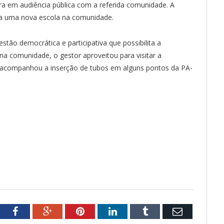
a em audiência pública com a referida comunidade. A
ída uma nova escola na comunidade.
tão democrática e participativa que possibilita a
 na comunidade, o gestor aproveitou para visitar a
e acompanhou a inserção de tubos em alguns pontos da PA-
tter
Facebook
Google+
Pinterest
LinkedIn
Tumblr
Email