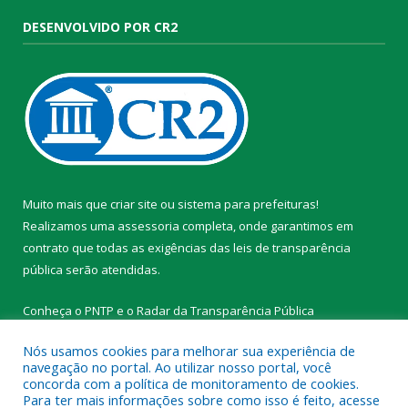
DESENVOLVIDO POR CR2
Muito mais que
criar site
ou
sistema para prefeituras
!
Realizamos uma
assessoria
completa, onde garantimos em
contrato que todas as exigências das
leis de transparência
pública
serão atendidas.
Conheça o
PNTP
e o
Radar da Transparência Pública
Nós usamos cookies para melhorar sua experiência de
navegação no portal. Ao utilizar nosso portal, você
concorda com a política de monitoramento de cookies.
Para ter mais informações sobre como isso é feito, acesse
Todos os direitos reservados a Prefeitura Municipal de