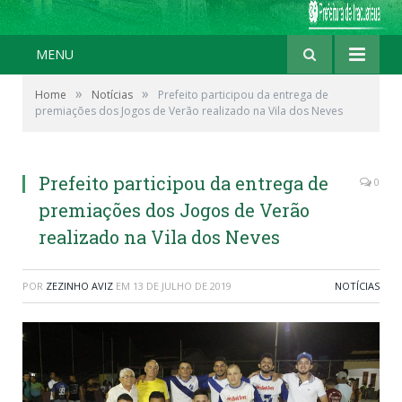
MENU
»
»
Home
Notícias
Prefeito participou da entrega de
premiações dos Jogos de Verão realizado na Vila dos Neves
Prefeito participou da entrega de
0
premiações dos Jogos de Verão
realizado na Vila dos Neves
POR
ZEZINHO AVIZ
EM
13 DE JULHO DE 2019
NOTÍCIAS