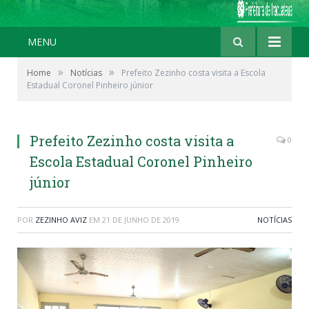
MENU
»
»
Home
Notícias
Prefeito Zezinho costa visita a Escola
Estadual Coronel Pinheiro júnior
Prefeito Zezinho costa visita a
0
Escola Estadual Coronel Pinheiro
júnior
POR
ZEZINHO AVIZ
EM
21 DE JUNHO DE 2019
NOTÍCIAS