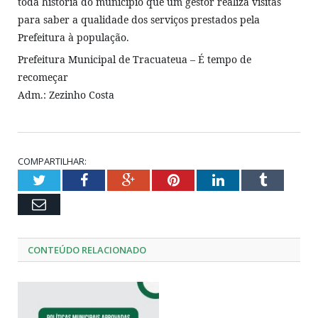
toda história do município que um gestor realiza visitas
para saber a qualidade dos serviços prestados pela
Prefeitura à população.
Prefeitura Municipal de Tracuateua – É tempo de
recomeçar
Adm.: Zezinho Costa
COMPARTILHAR:
Twitter
Facebook
Google+
Pinterest
LinkedIn
Tumblr
Email
CONTEÚDO RELACIONADO