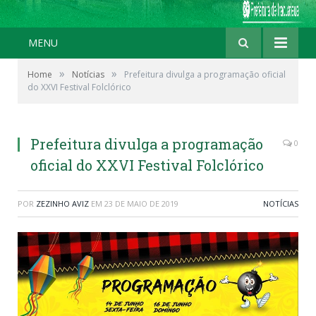
MENU
»
»
Home
Notícias
Prefeitura divulga a programação oficial
do XXVI Festival Folclórico
Prefeitura divulga a programação
0
oficial do XXVI Festival Folclórico
POR
ZEZINHO AVIZ
EM
23 DE MAIO DE 2019
NOTÍCIAS