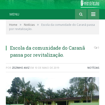
MENU
»
»
Home
Notícias
Escola da comunidade do Caranã passa
por revitalização.
Escola da comunidade do Caranã
0
passa por revitalização.
POR
ZEZINHO AVIZ
EM
10 DE MAIO DE 2019
NOTÍCIAS