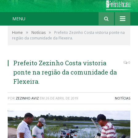
MENU
»
»
Home
Notícias
Prefeito Zezinho Costa vistoria ponte na
região da comunidade da Flexeira.
Prefeito Zezinho Costa vistoria
0
ponte na região da comunidade da
Flexeira.
POR
ZEZINHO AVIZ
EM
26 DE ABRIL DE 2019
NOTÍCIAS