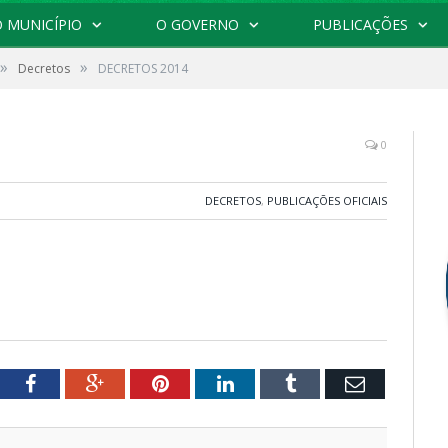
 MUNICÍPIO
O GOVERNO
PUBLICAÇÕES
»
»
Decretos
DECRETOS 2014
0
DECRETOS
,
PUBLICAÇÕES OFICIAIS
tter
Facebook
Google+
Pinterest
LinkedIn
Tumblr
Email